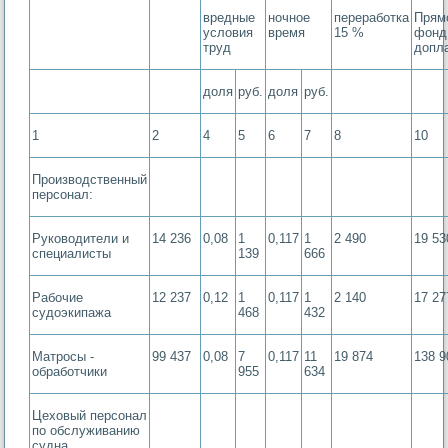
вредные
ночное
переработка
Прям
условия
время
15 %
фонд
труд
допл
доля
руб.
доля
руб.
1
2
4
5
6
7
8
10
Производственный
персонал:
Руководители и
14 236
0,08
1
0,117
1
2 490
19 53
специалисты
139
666
Рабочие
12 237
0,12
1
0,117
1
2 140
17 27
судоэкипажа
468
432
Матросы -
99 437
0,08
7
0,117
11
19 874
138 9
обработчики
955
634
Цеховый персонал
по обслуживанию
судна