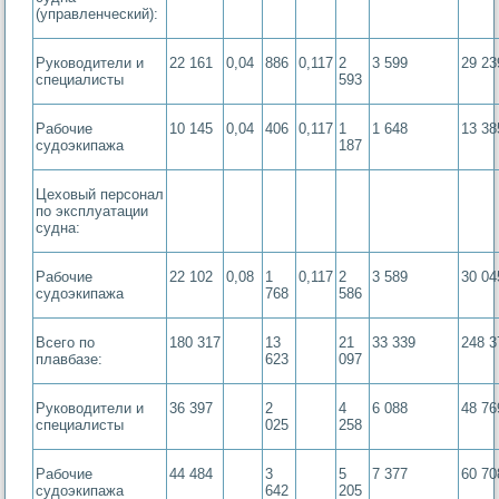
(управленческий):
Руководители и
22 161
0,04
886
0,117
2
3 599
29 23
специалисты
593
Рабочие
10 145
0,04
406
0,117
1
1 648
13 38
судоэкипажа
187
Цеховый персонал
по эксплуатации
судна:
Рабочие
22 102
0,08
1
0,117
2
3 589
30 04
судоэкипажа
768
586
Всего по
180 317
13
21
33 339
248 3
плавбазе:
623
097
Руководители и
36 397
2
4
6 088
48 76
специалисты
025
258
Рабочие
44 484
3
5
7 377
60 70
судоэкипажа
642
205