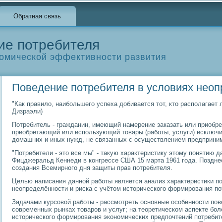
Обратная связь
ие потребителя
омической эффективности развития
Поведение потребителя в условиях неоп
"Как правило, наибольшего успеха добивается тот, кто располагае
Дизраэли)
Потребитель - гражданин, имеющий намерение заказать или приобр
приобретающий или использующий товары (работы, услуги) исключи
домашних и иных нужд, не связанных с осуществлением предприни
"Потребители - это все мы" - такую характеристику этому понятию 
Фицджеральд Кеннеди в конгрессе США 15 марта 1961 года. Позднее
создания Всемирного дня защиты прав потребителя.
Целью написания данной работы является анализ характеристики п
неопределённости и риска с учётом исторического формирования по
Задачами курсовой работы - рассмотреть основные особенности пов
современных рынках товаров и услуг; на теоретическом аспекте бол
исторического формирования экономических предпочтений потреби