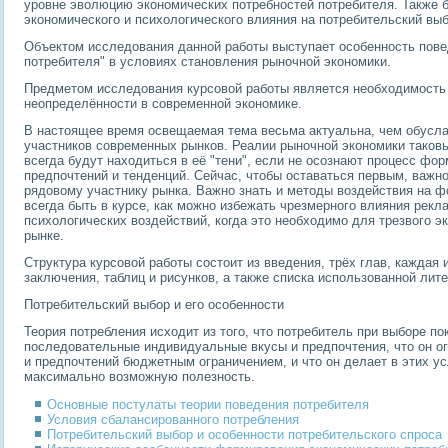
уровне эволюцию экономических потребностей потребителя. Также 
экономического и психологического влияния на потребительский выб
Объектом исследования данной работы выступает особенность пове
потребителя" в условиях становления рыночной экономики.
Предметом исследования курсовой работы является необходимость 
неопределённости в современной экономике.
В настоящее время освещаемая тема весьма актуальна, чем обусла
участников современных рынков. Реалии рыночной экономики таков
всегда будут находиться в её "тени", если не осознают процесс фо
предпочтений и тенденций. Сейчас, чтобы оставаться первым, важно
рядовому участнику рынка. Важно знать и методы воздействия на 
всегда быть в курсе, как можно избежать чрезмерного влияния рекл
психологических воздействий, когда это необходимо для трезвого э
рынке.
Структура курсовой работы состоит из введения, трёх глав, каждая 
заключения, таблиц и рисунков, а также списка использованной лит
Потребительский выбор и его особенности
Теория потребления исходит из того, что потребитель при выборе п
последовательные индивидуальные вкусы и предпочтения, что он ог
и предпочтений бюджетным ограничением, и что он делает в этих 
максимально возможную полезность.
Основные постулаты теории поведения потребителя
Условия сбалансированного потребления
Потребительский выбор и особенности потребительского спроса