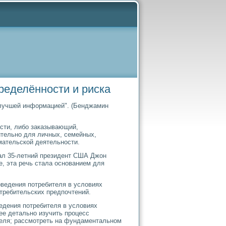
ределённости и риска
т лучшей информацией". (Бенджамин
ести, либо заказывающий,
тельно для личных, семейных,
мательской деятельности.
дал 35-летний президент США Джон
, эта речь стала основанием для
оведения потребителя в условиях
требительских предпочтений.
едения потребителя в условиях
ее детально изучить процесс
теля; рассмотреть на фундаментальном