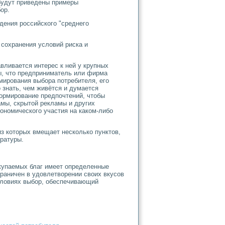
будут приведены примеры
ор.
дения российского "среднего
сохранения условий риска и
вливается интерес к ней у крупных
ы, что предприниматель или фирма
рмирования выбора потребителя, его
 знать, чем живётся и думается
формирование предпочтений, чтобы
амы, скрытой рекламы и других
кономического участия на каком-либо
из которых вмещает несколько пунктов,
ературы.
окупаемых благ имеет определенные
раничен в удовлетворении своих вкусов
условиях выбор, обеспечивающий