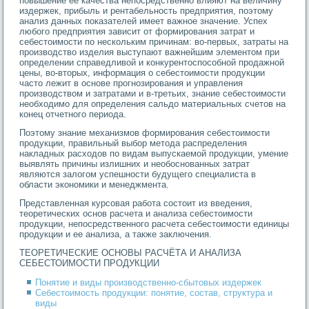
повышение ее качества непосредственно влияют на величину
издержек, прибыль и рентабельность предприятия, поэтому
анализ данных показателей имеет важное значение. Успех
любого предприятия зависит от формирования затрат и
себестоимости по нескольким причинам: во-первых, затраты на
производство изделия выступают важнейшим элементом при
определении справедливой и конкурентоспособной продажной
цены, во-вторых, информация о себестоимости продукции
часто лежит в основе прогнозирования и управления
производством и затратами и в-третьих, знание себестоимости
необходимо для определения сальдо материальных счетов на
конец отчетного периода.
Поэтому знание механизмов формирования себестоимости
продукции, правильный выбор метода распределения
накладных расходов по видам выпускаемой продукции, умение
выявлять причины излишних и необоснованных затрат
являются залогом успешности будущего специалиста в
области экономики и менеджмента.
Представленная курсовая работа состоит из введения,
теоретических основ расчета и анализа себестоимости
продукции, непосредственного расчета себестоимости единицы
продукции и ее анализа, а также заключения.
ТЕОРЕТИЧЕСКИЕ ОСНОВЫ РАСЧЁТА И АНАЛИЗА
СЕБЕСТОИМОСТИ ПРОДУКЦИИ
Понятие и виды производственно-сбытовых издержек
Себестоимость продукции: понятие, состав, структура и
виды