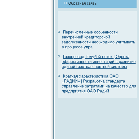
Обратная связь
Перечисленные особенности
внутренней кредиторской
задолженности необходимо учитывать
в процессе упра
Газопровод Голубой поток | Оценка
эффективности инвестиций в развитие
единой газотранспортной системы
Краткая характеристика ОАО
«РАДИЙ» | Разработка стандарта
Управление затратами на качество для
предприятия ОАО Радий