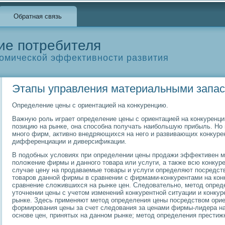
Обратная связь
ие потребителя
омической эффективности развития
Этапы управления материальными запа
Определение цены с ориентацией на конкуренцию.
Важную роль играет определение цены с ориентацией на конкуренц
позицию на рынке, она способна получать наибольшую прибыль. Но 
много фирм, активно внедряющихся на него и развивающих конкуре
дифференциации и диверсификации.
В подобных условиях при определении цены продажи эффективен м
положение фирмы и данного товара или услуги, а также всю конкур
случае цену на продаваемые товары и услуги определяют посредст
товаров данной фирмы в сравнении с фирмами-конкурентами на конк
сравнение сложившихся на рынке цен. Следовательно, метод опред
уточнении цены с учетом изменений конкурентной ситуации и конку
рынке. Здесь применяют метод определения цены посредством орие
формирования цены за счет следования за ценами фирмы-лидера на
основе цен, принятых на данном рынке; метод определения престиж