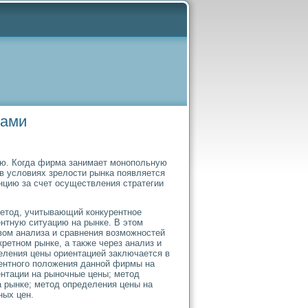
сами
ию. Когда фирма занимает монопольную
в условиях зрелости рынка появляется
нцию за счет осуществления стратегии
етод, учитывающий конкурентное
ентную ситуацию на рынке. В этом
вом анализа и сравнения возможностей
ретном рынке, а также через анализ и
еления цены ориентацией заключается в
рентного положения данной фирмы на
нтации на рыночные цены; метод
 рынке; метод определения цены на
ных цен.