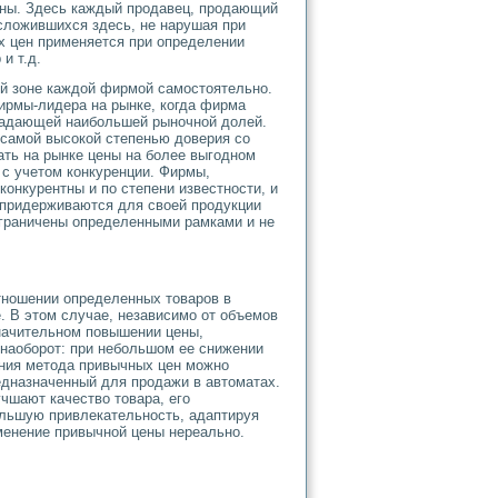
ны. Здесь каждый продавец, продающий
 сложившихся здесь, не нарушая при
х цен применяется при определении
и т.д.
ой зоне каждой фирмой самостоятельно.
ирмы-лидера на рынке, когда фирма
бладающей наибольшей рыночной долей.
самой высокой степенью доверия со
ать на рынке цены на более выгодном
 с учетом конкуренции. Фирмы,
онкурентны и по степени известности, и
и придерживаются для своей продукции
граничены определенными рамками и не
тношении определенных товаров в
. В этом случае, независимо от объемов
начительном повышении цены,
 наоборот: при небольшом ее снижении
ания метода привычных цен можно
редназначенный для продажи в автоматах.
чшают качество товара, его
ольшую привлекательность, адаптируя
зменение привычной цены нереально.