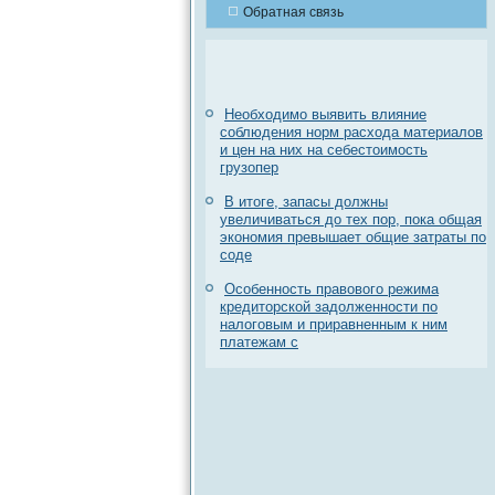
Обратная связь
Необходимо выявить влияние
соблюдения норм расхода материалов
и цен на них на себестоимость
грузопер
В итоге, запасы должны
увеличиваться до тех пор, пока общая
экономия превышает общие затраты по
соде
Особенность правового режима
кредиторской задолженности по
налоговым и приравненным к ним
платежам с