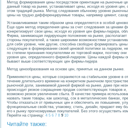
Метод формирования цены посредством ориентации на рыночные це
данный товар на рынке, устанавливает цены, исходя из уровня цен,
этом традиций рынка. Метод следования обычному уровню рыночны
цены на трудно дифференцируемые товары, например цемент, сахар 
Устанавливаемая таким образом цена определяется в особой ценов
Еще один метод определения цены за счет следования за ценами ф
конкретизирует свои цены, исходя из уровня цен фирмы-лидера, о
Фирма, занимающая лидирующее положение на рынке, располагает 
стороны покупателей, а также широкими возможностями устанавлив
для себя уровне, чем другие, способна свободно формировать цены
следующие в формировании своей ценовой политики за лидером, нек
по степени признания покупателями их торговой марки, поэтому он
уровня цен, определенного фирмой-лидером. Цены каждой фирмы о
бывают выше соответствующих цен фирмы-лидера
Метод ценообразования на основе цен, принятых на данном рынке.
Применяются цены, которые сохраняются на стабильном уровне в о
течение длительного времени на конкретном рыночном пространстве
рыночной доли, занимаемой данной фирмой на рынке, даже при нез
происходит резкое сокращение продаж соответствующих товаров и,
возможно резкое увеличение сбыта. В качестве примера использов
назвать такие товары, как шоколад, сок в металлических банках, п
Чтобы отказаться от привычных цен и обеспечить их повышение, улу
функциональные свойства, упаковку, стиль, дизайн, придают ему б
его к рынку прогнозируемых покупателей. Без этого осуществить и
Перейти на страницу:
4
5
6
7
8
9
10
Читайте также: