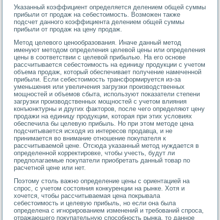
Указанный коэффициент определяется делением общей суммы
прибыли от продаж на себестоимость. Возможен также
подсчет данного коэффициента делением общей суммы
прибыли от продаж на цену продаж.
Метод целевого ценообразования. Иначе данный метод
именуют методом определения целевой цены или определения
цены в соответствии с целевой прибылью. На его основе
рассчитывается себестоимость на единицу продукции с учетом
объема продаж, который обеспечивает получение намеченной
прибыли. Если себестоимость трансформируется из-за
уменьшения или увеличения загрузки производственных
мощностей и объемов сбыта, используют показатели степени
загрузки производственных мощностей с учетом влияния
конъюнктурны и других факторов, после чего определяют цену
продажи на единицу продукции, которая при этих условиях
обеспечила бы целевую прибыль. Но при этом методе цена
подсчитывается исходя из интересов продавца, и не
принимается во внимание отношение покупателя к
рассчитываемой цене. Отсюда указанный метод нуждается в
определенной корректировке, чтобы учесть, будут ли
предполагаемые покупатели приобретать данный товар по
расчетной цене или нет.
Поэтому столь важно определение цены с ориентацией на
спрос, с учетом состояния конкуренции на рынке. Хотя и
хочется, чтобы рассчитываемая цена покрывала
себестоимость и целевую прибыль, но если она была
определена с игнорированием изменений и требований спроса,
отражающего покупательную способность рынка, то данное