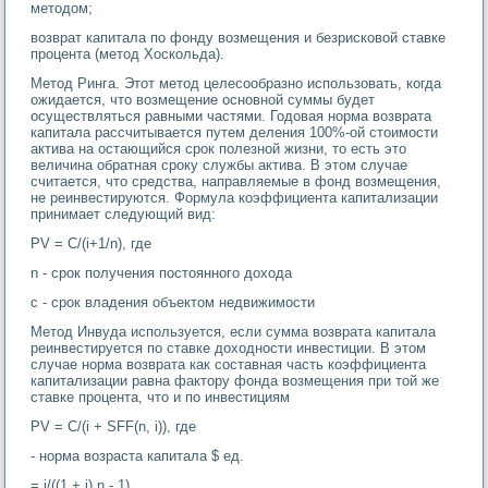
методом;
возврат капитала по фонду возмещения и безрисковой ставке
процента (метод Хоскольда).
Метод Ринга. Этот метод целесообразно использовать, когда
ожидается, что возмещение основной суммы будет
осуществляться равными частями. Годовая норма возврата
капитала рассчитывается путем деления 100%-ой стоимости
актива на остающийся срок полезной жизни, то есть это
величина обратная сроку службы актива. В этом случае
считается, что средства, направляемые в фонд возмещения,
не реинвестируются. Формула коэффициента капитализации
принимает следующий вид:
PV = C/(i+1/n), где
n - срок получения постоянного дохода
с - срок владения объектом недвижимости
Метод Инвуда используется, если сумма возврата капитала
реинвестируется по ставке доходности инвестиции. В этом
случае норма возврата как составная часть коэффициента
капитализации равна фактору фонда возмещения при той же
ставке процента, что и по инвестициям
PV = С/(i + SFF(n, i)), где
- норма возраста капитала $ ед.
= i/((1 + i) n - 1)