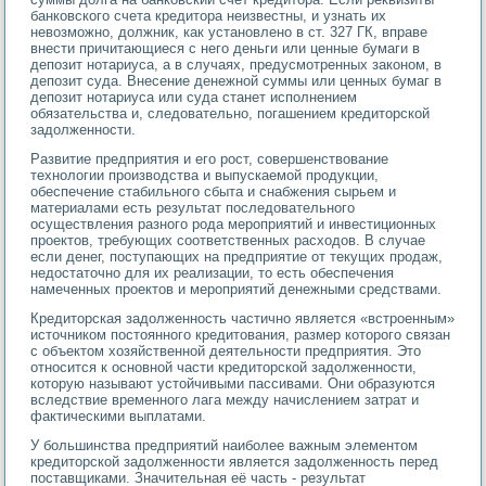
банковского счета кредитора неизвестны, и узнать их
невозможно, должник, как установлено в ст. 327 ГК, вправе
внести причитающиеся с него деньги или ценные бумаги в
депозит нотариуса, а в случаях, предусмотренных законом, в
депозит суда. Внесение денежной суммы или ценных бумаг в
депозит нотариуса или суда станет исполнением
обязательства и, следовательно, погашением кредиторской
задолженности.
Развитие предприятия и его рост, совершенствование
технологии производства и выпускаемой продукции,
обеспечение стабильного сбыта и снабжения сырьем и
материалами есть результат последовательного
осуществления разного рода мероприятий и инвестиционных
проектов, требующих соответственных расходов. В случае
если денег, поступающих на предприятие от текущих продаж,
недостаточно для их реализации, то есть обеспечения
намеченных проектов и мероприятий денежными средствами.
Кредиторская задолженность частично является «встроенным»
источником постоянного кредитования, размер которого связан
с объектом хозяйственной деятельности предприятия. Это
относится к основной части кредиторской задолженности,
которую называют устойчивыми пассивами. Они образуются
вследствие временного лага между начислением затрат и
фактическими выплатами.
У большинства предприятий наиболее важным элементом
кредиторской задолженности является задолженность перед
поставщиками. Значительная её часть - результат