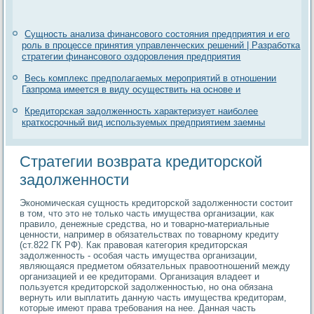
Сущность анализа финансового состояния предприятия и его
роль в процессе принятия управленческих решений | Разработка
стратегии финансового оздоровления предприятия
Весь комплекс предполагаемых мероприятий в отношении
Газпрома имеется в виду осуществить на основе и
Кредиторская задолженность характеризует наиболее
краткосрочный вид используемых предприятием заемны
Стратегии возврата кредиторской
задолженности
Экономическая сущность кредиторской задолженности состоит
в том, что это не только часть имущества организации, как
правило, денежные средства, но и товарно-материальные
ценности, например в обязательствах по товарному кредиту
(ст.822 ГК РФ). Как правовая категория кредиторская
задолженность - особая часть имущества организации,
являющаяся предметом обязательных правоотношений между
организацией и ее кредиторами. Организация владеет и
пользуется кредиторской задолженностью, но она обязана
вернуть или выплатить данную часть имущества кредиторам,
которые имеют права требования на нее. Данная часть