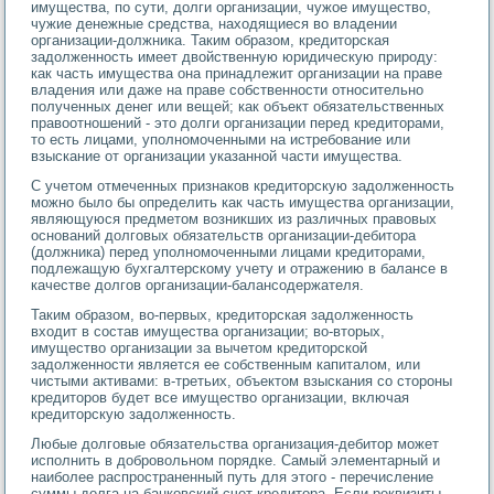
имущества, по сути, долги организации, чужое имущество,
чужие денежные средства, находящиеся во владении
организации-должника. Таким образом, кредиторская
задолженность имеет двойственную юридическую природу:
как часть имущества она принадлежит организации на праве
владения или даже на праве собственности относительно
полученных денег или вещей; как объект обязательственных
правоотношений - это долги организации перед кредиторами,
то есть лицами, уполномоченными на истребование или
взыскание от организации указанной части имущества.
С учетом отмеченных признаков кредиторскую задолженность
можно было бы определить как часть имущества организации,
являющуюся предметом возникших из различных правовых
оснований долговых обязательств организации-дебитора
(должника) перед уполномоченными лицами кредиторами,
подлежащую бухгалтерскому учету и отражению в балансе в
качестве долгов организации-балансодержателя.
Таким образом, во-первых, кредиторская задолженность
входит в состав имущества организации; во-вторых,
имущество организации за вычетом кредиторской
задолженности является ее собственным капиталом, или
чистыми активами: в-третьих, объектом взыскания со стороны
кредиторов будет все имущество организации, включая
кредиторскую задолженность.
Любые долговые обязательства организация-дебитор может
исполнить в добровольном порядке. Самый элементарный и
наиболее распространенный путь для этого - перечисление
суммы долга на банковский счет кредитора. Если реквизиты