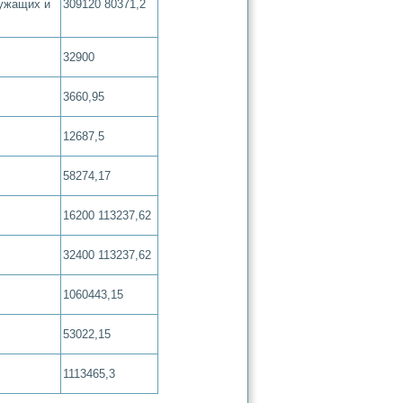
лужащих и
309120 80371,2
32900
3660,95
12687,5
58274,17
16200 113237,62
32400 113237,62
1060443,15
53022,15
1113465,3