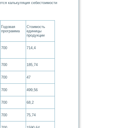
ется калькуляция себестоимости
Годовая
Стоимость
программа
единицы
продукции
700
714,4
700
185,74
700
47
700
499,56
700
68,2
700
75,74
700
1590,64